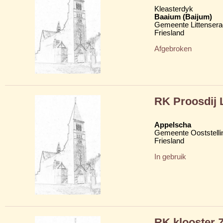
Kleasterdyk
Baaium (Baijum)
Gemeente Littensera
Friesland
Afgebroken
RK Proosdij 
Appelscha
Gemeente Ooststelli
Friesland
In gebruik
RK klooster Z