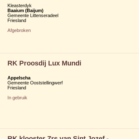
Kleasterdyk
Baaium (Baijum)
Gemeente Littenseradeel
Friesland
Afgebroken
RK Proosdij Lux Mundi
Appelscha
Gemeente Ooststellingwerf
Friesland
In gebruik
RK klooster Zrs van Sint Jozef -