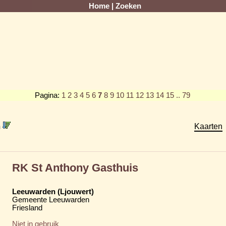
Home
|
Zoeken
Pagina:
1
2
3
4
5
6
7
8
9
10
11
12
13
14
15
.. 79
m
Kaarten
RK St Anthony Gasthuis
Leeuwarden (Ljouwert)
Gemeente Leeuwarden
Friesland
Niet in gebruik