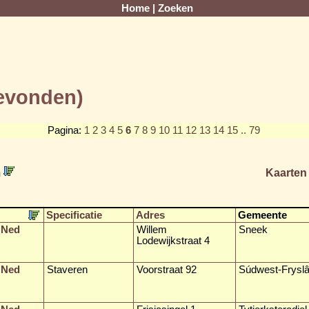
Home
|
Zoeken
gevonden)
Pagina:
1
2
3
4
5
6
7
8
9
10
11
12
13
14
15
.. 79
m
Kaarten
Specificatie
Adres
Gemeente
 Ned
Willem
Sneek
Lodewijkstraat 4
 Ned
Staveren
Voorstraat 92
Súdwest-Frysl