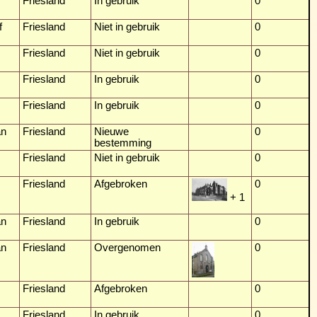
Friesland
In gebruik
0
f
Friesland
Niet in gebruik
0
Friesland
Niet in gebruik
0
Friesland
In gebruik
0
Friesland
In gebruik
0
ân
Friesland
Nieuwe
0
bestemming
Friesland
Niet in gebruik
0
Friesland
Afgebroken
0
+ 1
ân
Friesland
In gebruik
0
ân
Friesland
Overgenomen
0
Friesland
Afgebroken
0
Friesland
In gebruik
0