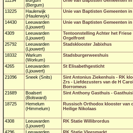
11134
Burgum
Unie van Baptisten Gemeenten in
(Bergum)
13225
Haulerwijk
Unie van Baptisten Gemeenten in
(Haulerwyk)
14430
Leeuwarden
Unie van Baptisten Gemeenten in
(Ljouwert)
4309
Leeuwarden
Tentoonstelling Achter het Friese
(Ljouwert)
Orgelfront
25792
Leeuwarden
Stadsklooster Jabixhus
(Ljouwert)
18332
Warkum
Stadsburgerweeshuis
(Workum)
4265
Leeuwarden
St Elisabethgesticht
(Ljouwert)
21096
Sneek (Snits)
Sint Antonius Ziekenhuis - RK klo
Zrs - Liefdezusters van de H Caro
Borromeus
21689
Boalsert
Sint Anthony Gasthuis - Gasthuis
(Bolsward)
18725
Hemelum
Russisch Orthodox klooster van 
(Himmelum)
Heilige Nikolaas
4308
Leeuwarden
RK Statie Willibrordus
(Ljouwert)
4296
Leeuwarden
RK Statie Vleesmarkt