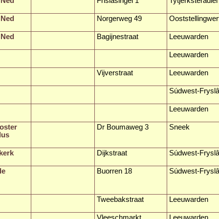
 Ned
Frisiasingel 1
Tytjerksteradiel
 Ned
Norgerweg 49
Ooststellingwer
 Ned
Bagijnestraat
Leeuwarden
Leeuwarden
Vijverstraat
Leeuwarden
Súdwest-Frysl
Leeuwarden
oster
Dr Boumaweg 3
Sneek
lus
kerk
Dijkstraat
Súdwest-Frysl
de
Buorren 18
Súdwest-Frysl
Tweebakstraat
Leeuwarden
Vleeschmarkt
Leeuwarden