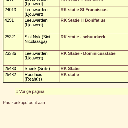
(Ljouwert)
24013
Leeuwarden
RK statie St Franciscus
(Ljouwert)
4291
Leeuwarden
RK Statie H Bonifatius
(Ljouwert)
25321
Sint Nyk (Sint
RK statie - schuurkerk
Nicolaasga)
23386
Leeuwarden
RK Statie - Dominicusstatie
(Ljouwert)
25483
Sneek (Snits)
RK Statie
25482
Roodhuis
RK statie
(Reahûs)
« Vorige pagina
Pas zoekopdracht aan