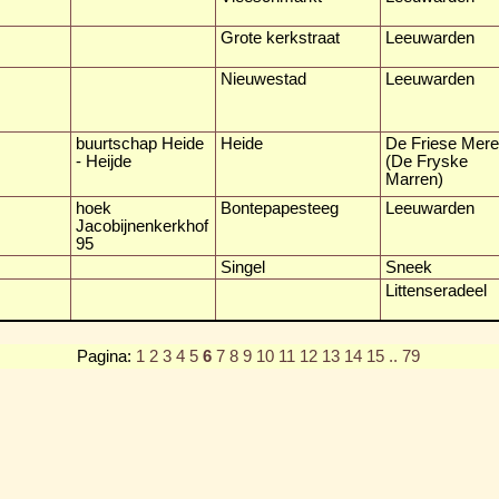
Grote kerkstraat
Leeuwarden
Nieuwestad
Leeuwarden
buurtschap Heide
Heide
De Friese Mer
- Heijde
(De Fryske
Marren)
hoek
Bontepapesteeg
Leeuwarden
Jacobijnenkerkhof
95
Singel
Sneek
Littenseradeel
Pagina:
1
2
3
4
5
6
7
8
9
10
11
12
13
14
15
.. 79