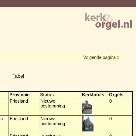
Volgende pagina »
Tabel
Provincie
Status
Kerkfoto's
Orgels
Friesland
Nieuwe
0
bestemming
ân
Friesland
Nieuwe
0
bestemming