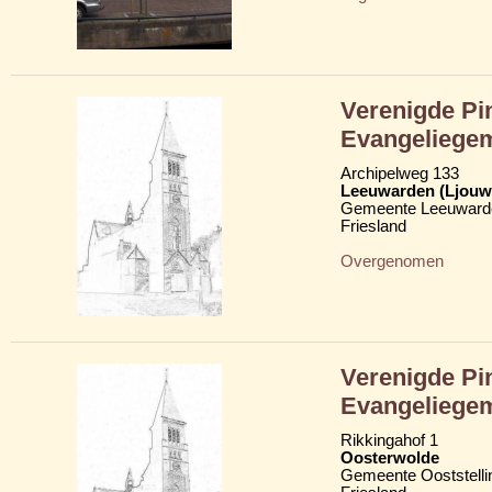
Verenigde Pi
Evangeliege
Archipelweg 133
Leeuwarden (Ljouw
Gemeente Leeuward
Friesland
Overgenomen
Verenigde Pi
Evangeliege
Rikkingahof 1
Oosterwolde
Gemeente Ooststelli