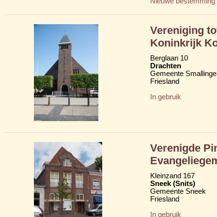
Nieuwe bestemming
Vereniging t
Koninkrijk K
Berglaan 10
Drachten
Gemeente Smallinge
Friesland
In gebruik
Verenigde Pi
Evangeliegem
Kleinzand 167
Sneek (Snits)
Gemeente Sneek
Friesland
In gebruik