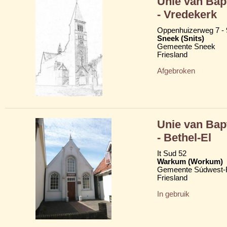
Unie van Bap
- Vredekerk
Oppenhuizerweg 7 - 
Sneek (Snits)
Gemeente Sneek
Friesland
Afgebroken
Unie van Bap
- Bethel-El
It Sud 52
Warkum (Workum)
Gemeente Súdwest-F
Friesland
In gebruik