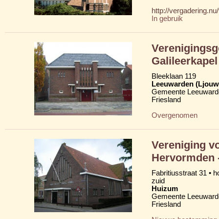
http://vergadering.n
In gebruik
Verenigingsg
Galileerkapel
Bleeklaan 119
Leeuwarden (Ljouw
Gemeente Leeuward
Friesland
Overgenomen
Vereniging v
Hervormden -
Fabritiusstraat 31 • 
zuid
Huizum
Gemeente Leeuward
Friesland