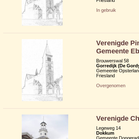
Friesland
In gebruik
Verenigde Pi
Gemeente Eb
Brouwerswal 58
Gorredijk (De Gord
Gemeente Opsterlan
Friesland
Overgenomen
Verenigde Ch
Legeweg 14
Dokkum
Gemeente Dongerad