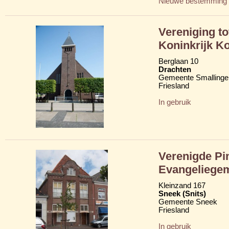
Nieuwe bestemming
Vereniging t
Koninkrijk K
Berglaan 10
Drachten
Gemeente Smallinge
Friesland
In gebruik
Verenigde Pi
Evangeliegem
Kleinzand 167
Sneek (Snits)
Gemeente Sneek
Friesland
In gebruik