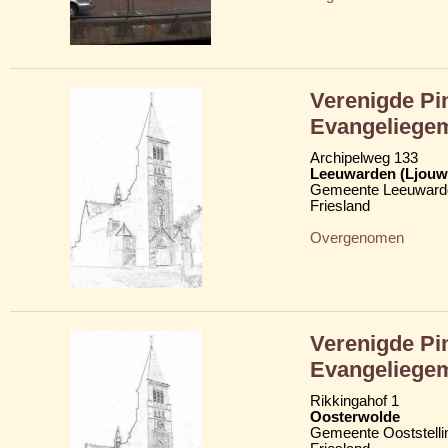
Verenigde Pi
Evangeliege
Archipelweg 133
Leeuwarden (Ljouw
Gemeente Leeuward
Friesland
Overgenomen
Verenigde Pi
Evangeliege
Rikkingahof 1
Oosterwolde
Gemeente Ooststelli