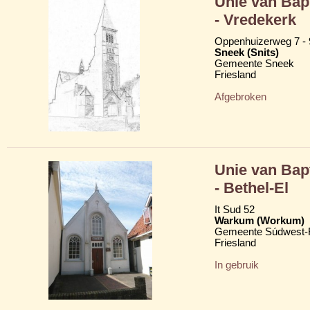
Unie van Bap
- Vredekerk
Oppenhuizerweg 7 - 
Sneek (Snits)
Gemeente Sneek
Friesland
Afgebroken
Unie van Bap
- Bethel-El
It Sud 52
Warkum (Workum)
Gemeente Súdwest-F
Friesland
In gebruik