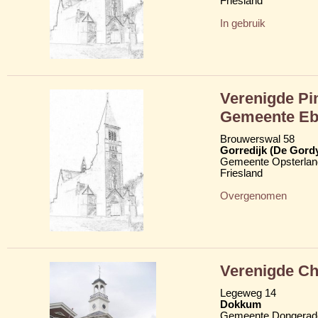
Friesland
In gebruik
Verenigde Pi
Gemeente Eb
Brouwerswal 58
Gorredijk (De Gord
Gemeente Opsterlan
Friesland
Overgenomen
Verenigde Ch
Legeweg 14
Dokkum
Gemeente Dongerad