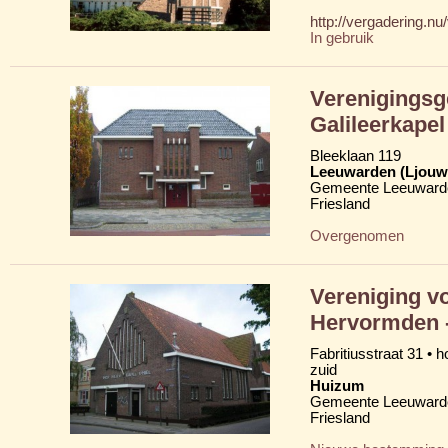
http://vergadering.n
In gebruik
Verenigingsg
Galileerkapel
Bleeklaan 119
Leeuwarden (Ljouw
Gemeente Leeuward
Friesland
Overgenomen
Vereniging v
Hervormden -
Fabritiusstraat 31 • 
zuid
Huizum
Gemeente Leeuward
Friesland