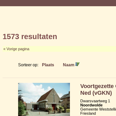
1573 resultaten
« Vorige pagina
Sorteer op:
Plaats
Naam
Voortgezette
Ned (vGKN)
Dwarsvaartweg 1
Noordwolde
Gemeente Weststelli
Friesland