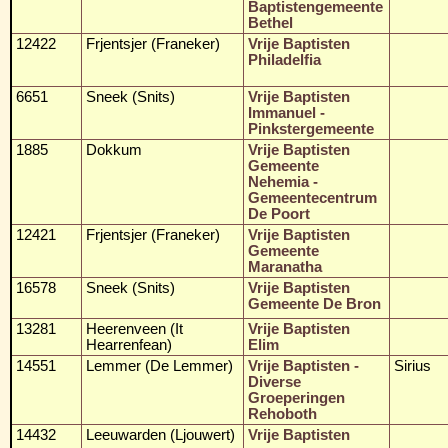
Baptistengemeente
Bethel
12422
Frjentsjer (Franeker)
Vrije Baptisten
Philadelfia
6651
Sneek (Snits)
Vrije Baptisten
Immanuel -
Pinkstergemeente
1885
Dokkum
Vrije Baptisten
Gemeente
Nehemia -
Gemeentecentrum
De Poort
12421
Frjentsjer (Franeker)
Vrije Baptisten
Gemeente
Maranatha
16578
Sneek (Snits)
Vrije Baptisten
Gemeente De Bron
13281
Heerenveen (It
Vrije Baptisten
Hearrenfean)
Elim
14551
Lemmer (De Lemmer)
Vrije Baptisten -
Sirius
Diverse
Groeperingen
Rehoboth
14432
Leeuwarden (Ljouwert)
Vrije Baptisten