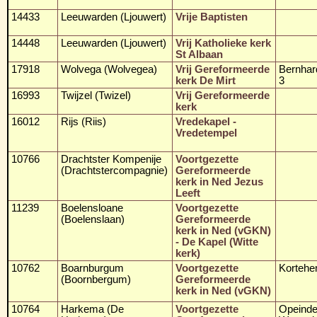
14433
Leeuwarden (Ljouwert)
Vrije Baptisten
14448
Leeuwarden (Ljouwert)
Vrij Katholieke kerk
St Albaan
17918
Wolvega (Wolvegea)
Vrij Gereformeerde
Bernhar
kerk De Mirt
3
16993
Twijzel (Twizel)
Vrij Gereformeerde
kerk
16012
Rijs (Riis)
Vredekapel -
Vredetempel
10766
Drachtster Kompenije
Voortgezette
(Drachtstercompagnie)
Gereformeerde
kerk in Ned Jezus
Leeft
11239
Boelensloane
Voortgezette
(Boelenslaan)
Gereformeerde
kerk in Ned (vGKN)
- De Kapel (Witte
kerk)
10762
Boarnburgum
Voortgezette
Korteh
(Boornbergum)
Gereformeerde
kerk in Ned (vGKN)
10764
Harkema (De
Voortgezette
Opeinde