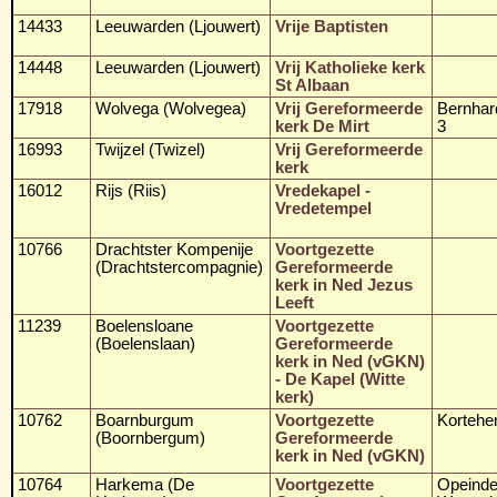
14433
Leeuwarden (Ljouwert)
Vrije Baptisten
14448
Leeuwarden (Ljouwert)
Vrij Katholieke kerk
St Albaan
17918
Wolvega (Wolvegea)
Vrij Gereformeerde
Bernhar
kerk De Mirt
3
16993
Twijzel (Twizel)
Vrij Gereformeerde
kerk
16012
Rijs (Riis)
Vredekapel -
Vredetempel
10766
Drachtster Kompenije
Voortgezette
(Drachtstercompagnie)
Gereformeerde
kerk in Ned Jezus
Leeft
11239
Boelensloane
Voortgezette
(Boelenslaan)
Gereformeerde
kerk in Ned (vGKN)
- De Kapel (Witte
kerk)
10762
Boarnburgum
Voortgezette
Korteh
(Boornbergum)
Gereformeerde
kerk in Ned (vGKN)
10764
Harkema (De
Voortgezette
Opeinde