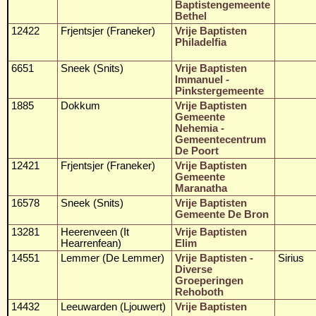
Baptistengemeente
Bethel
12422
Frjentsjer (Franeker)
Vrije Baptisten
Philadelfia
6651
Sneek (Snits)
Vrije Baptisten
Immanuel -
Pinkstergemeente
1885
Dokkum
Vrije Baptisten
Gemeente
Nehemia -
Gemeentecentrum
De Poort
12421
Frjentsjer (Franeker)
Vrije Baptisten
Gemeente
Maranatha
16578
Sneek (Snits)
Vrije Baptisten
Gemeente De Bron
13281
Heerenveen (It
Vrije Baptisten
Hearrenfean)
Elim
14551
Lemmer (De Lemmer)
Vrije Baptisten -
Sirius
Diverse
Groeperingen
Rehoboth
14432
Leeuwarden (Ljouwert)
Vrije Baptisten