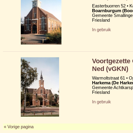
Easterbuorren 52 •
Boarnburgum (Boo
Gemeente Smallinge
Friesland
In gebruik
Voortgezette
Ned (vGKN)
Warmoltstraat 61 • Op
Harkema (De Harke
Gemeente Achtkarsp
Friesland
In gebruik
« Vorige pagina