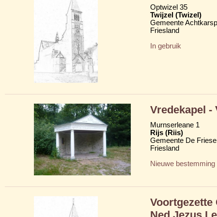
Optwizel 35
Twijzel (Twizel)
Gemeente Achtkarsp
Friesland
In gebruik
Vredekapel -
Murnserleane 1
Rijs (Riis)
Gemeente De Friese
Friesland
Nieuwe bestemming
Voortgezette
Ned Jezus Le