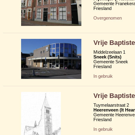
Gemeente Franekera
Friesland
Overgenomen
Vrije Baptis
Middelzeelaan 1
Sneek (Snits)
Gemeente Sneek
Friesland
In gebruik
Vrije Baptist
Tuymelaarstraat 2
Heerenveen (It Hear
Gemeente Heerenve
Friesland
In gebruik