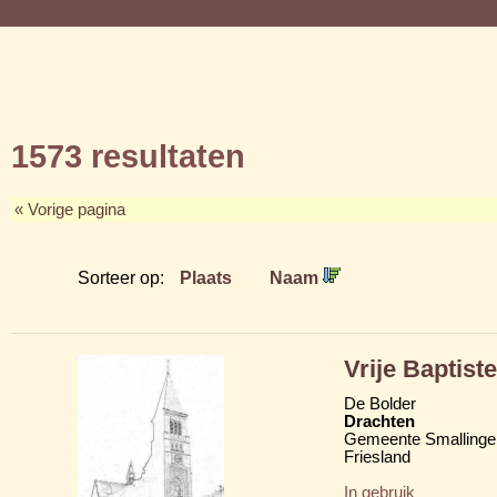
1573 resultaten
« Vorige pagina
Sorteer op:
Plaats
Naam
Vrije Baptis
De Bolder
Drachten
Gemeente Smallinge
Friesland
In gebruik