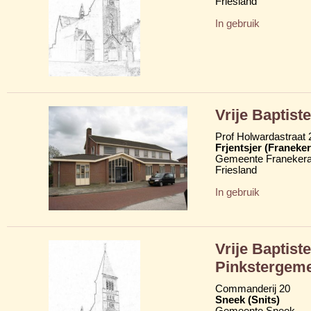
Friesland
In gebruik
Vrije Baptiste
Prof Holwardastraat 
Frjentsjer (Franeker
Gemeente Franekera
Friesland
In gebruik
Vrije Baptist
Pinkstergem
Commanderij 20
Sneek (Snits)
Gemeente Sneek