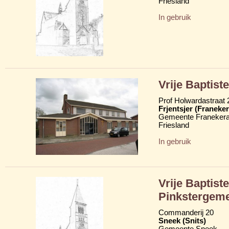
Friesland
In gebruik
Vrije Baptiste
Prof Holwardastraat 
Frjentsjer (Franeker
Gemeente Franekera
Friesland
In gebruik
Vrije Baptist
Pinkstergem
Commanderij 20
Sneek (Snits)
Gemeente Sneek