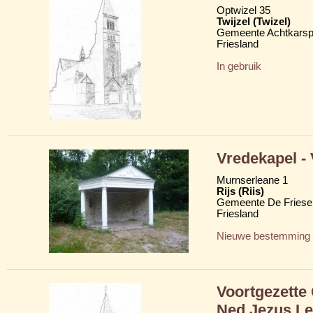
Optwizel 35
Twijzel (Twizel)
Gemeente Achtkarsp
Friesland
In gebruik
Vredekapel -
Murnserleane 1
Rijs (Riis)
Gemeente De Friese
Friesland
Nieuwe bestemming
Voortgezette
Ned Jezus Le