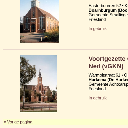
Easterbuorren 52 •
Boarnburgum (Boo
Gemeente Smallinge
Friesland
In gebruik
Voortgezette
Ned (vGKN)
Warmoltstraat 61 • Op
Harkema (De Harke
Gemeente Achtkarsp
Friesland
In gebruik
« Vorige pagina