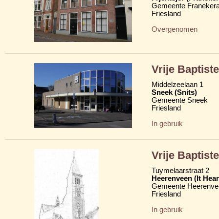
Gemeente Franekera
Friesland
Overgenomen
Vrije Baptis
Middelzeelaan 1
Sneek (Snits)
Gemeente Sneek
Friesland
In gebruik
Vrije Baptist
Tuymelaarstraat 2
Heerenveen (It Hear
Gemeente Heerenve
Friesland
In gebruik