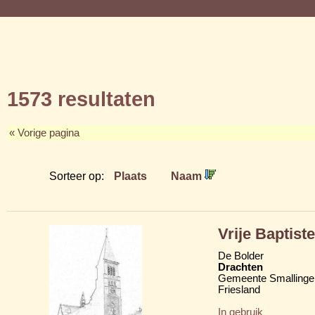
1573 resultaten
« Vorige pagina
Sorteer op:
Plaats
Naam
Vrije Baptis
De Bolder
Drachten
Gemeente Smallinge
Friesland
In gebruik