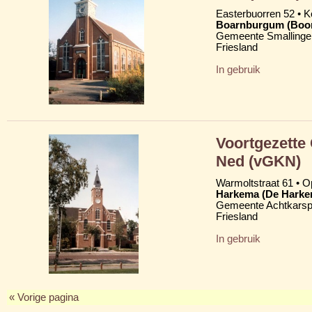
Easterbuorren 52 •
Boarnburgum (Boo
Gemeente Smallinge
Friesland
In gebruik
Voortgezette
Ned (vGKN)
Warmoltstraat 61 • Op
Harkema (De Harke
Gemeente Achtkarsp
Friesland
In gebruik
« Vorige pagina