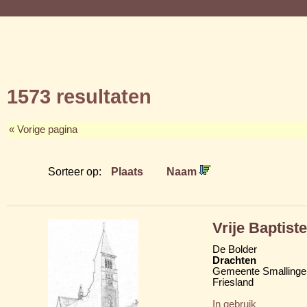
1573 resultaten
« Vorige pagina
Sorteer op:
Plaats
Naam
Vrije Baptis
De Bolder
Drachten
Gemeente Smallinge
Friesland
In gebruik