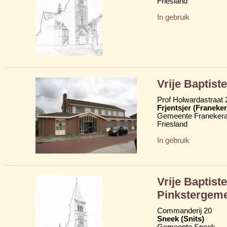
Friesland
In gebruik
Vrije Baptiste
Prof Holwardastraat 
Frjentsjer (Franeker
Gemeente Franekera
Friesland
In gebruik
Vrije Baptist
Pinkstergem
Commanderij 20
Sneek (Snits)
Gemeente Sneek