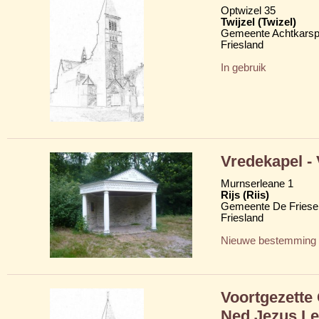
Optwizel 35
Twijzel (Twizel)
Gemeente Achtkarsp
Friesland
In gebruik
Vredekapel -
Murnserleane 1
Rijs (Riis)
Gemeente De Friese
Friesland
Nieuwe bestemming
Voortgezette
Ned Jezus Le