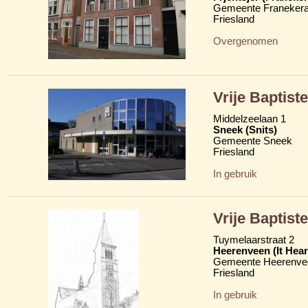
Gemeente Franekera
Friesland
Overgenomen
Vrije Baptis
Middelzeelaan 1
Sneek (Snits)
Gemeente Sneek
Friesland
In gebruik
Vrije Baptist
Tuymelaarstraat 2
Heerenveen (It Hear
Gemeente Heerenve
Friesland
In gebruik