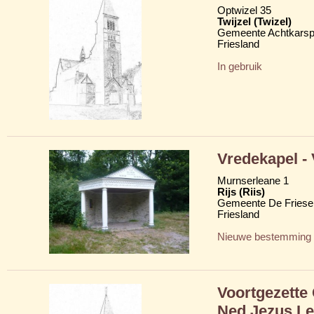
Optwizel 35
Twijzel (Twizel)
Gemeente Achtkarsp
Friesland
In gebruik
Vredekapel -
Murnserleane 1
Rijs (Riis)
Gemeente De Friese
Friesland
Nieuwe bestemming
Voortgezette
Ned Jezus Le