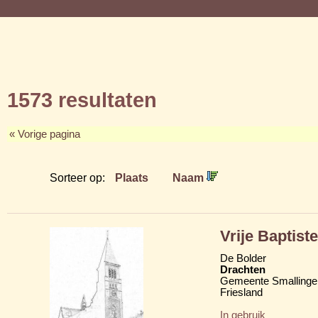
1573 resultaten
« Vorige pagina
Sorteer op:
Plaats
Naam
Vrije Baptis
De Bolder
Drachten
Gemeente Smallinge
Friesland
In gebruik