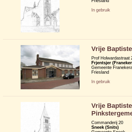
Friesland
In gebruik
Vrije Baptiste
Prof Holwardastraat 
Frjentsjer (Franeker
Gemeente Franekera
Friesland
In gebruik
Vrije Baptist
Pinkstergem
Commanderij 20
Sneek (Snits)
Gemeente Sneek