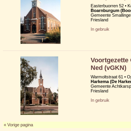
Easterbuorren 52 •
Boarnburgum (Boo
Gemeente Smallinge
Friesland
In gebruik
Voortgezette
Ned (vGKN)
Warmoltstraat 61 • Op
Harkema (De Harke
Gemeente Achtkarsp
Friesland
In gebruik
« Vorige pagina