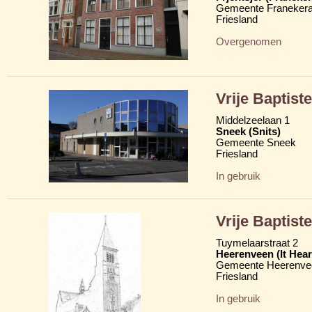
Gemeente Franekera
Friesland
Overgenomen
Vrije Baptis
Middelzeelaan 1
Sneek (Snits)
Gemeente Sneek
Friesland
In gebruik
Vrije Baptist
Tuymelaarstraat 2
Heerenveen (It Hear
Gemeente Heerenve
Friesland
In gebruik