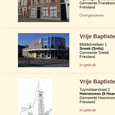
Gemeente Franekera
Friesland
Overgenomen
Vrije Baptis
Middelzeelaan 1
Sneek (Snits)
Gemeente Sneek
Friesland
In gebruik
Vrije Baptist
Tuymelaarstraat 2
Heerenveen (It Hear
Gemeente Heerenve
Friesland
In gebruik