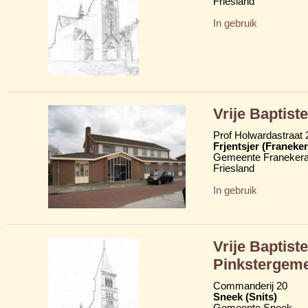
Friesland
In gebruik
Vrije Baptiste
Prof Holwardastraat 
Frjentsjer (Franeker
Gemeente Franekera
Friesland
In gebruik
Vrije Baptist
Pinkstergem
Commanderij 20
Sneek (Snits)
Gemeente Sneek