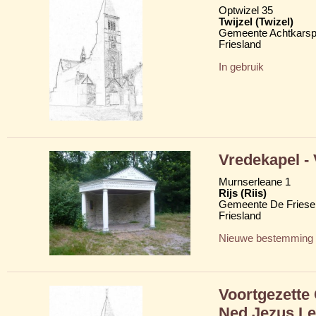
Optwizel 35
Twijzel (Twizel)
Gemeente Achtkarsp
Friesland
In gebruik
Vredekapel -
Murnserleane 1
Rijs (Riis)
Gemeente De Friese
Friesland
Nieuwe bestemming
Voortgezette
Ned Jezus Le