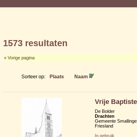
1573 resultaten
« Vorige pagina
Sorteer op:
Plaats
Naam
Vrije Baptis
De Bolder
Drachten
Gemeente Smallinge
Friesland
In gebruik