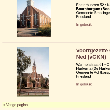
Easterbuorren 52 •
Boarnburgum (Boo
Gemeente Smallinge
Friesland
In gebruik
Voortgezette
Ned (vGKN)
Warmoltstraat 61 • Op
Harkema (De Harke
Gemeente Achtkarsp
Friesland
In gebruik
« Vorige pagina