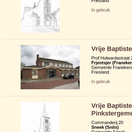
Friesland
In gebruik
Vrije Baptiste
Prof Holwardastraat 
Frjentsjer (Franeker
Gemeente Franekera
Friesland
In gebruik
Vrije Baptist
Pinkstergem
Commanderij 20
Sneek (Snits)
Gemeente Sneek