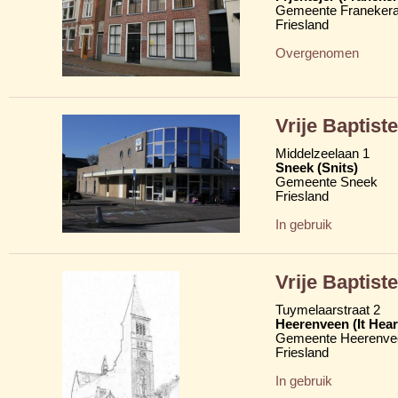
Gemeente Franekera
Friesland
Overgenomen
Vrije Baptis
Middelzeelaan 1
Sneek (Snits)
Gemeente Sneek
Friesland
In gebruik
Vrije Baptist
Tuymelaarstraat 2
Heerenveen (It Hear
Gemeente Heerenve
Friesland
In gebruik