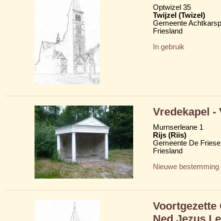
Optwizel 35
Twijzel (Twizel)
Gemeente Achtkarsp
Friesland
In gebruik
Vredekapel -
Murnserleane 1
Rijs (Riis)
Gemeente De Friese
Friesland
Nieuwe bestemming
Voortgezette
Ned Jezus Le