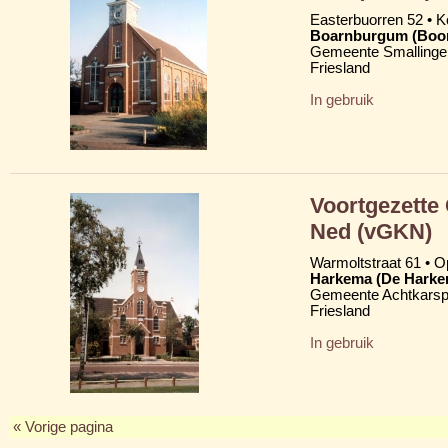
Easterbuorren 52 •
Boarnburgum (Boo
Gemeente Smallinge
Friesland
In gebruik
Voortgezette
Ned (vGKN)
Warmoltstraat 61 • Op
Harkema (De Harke
Gemeente Achtkarsp
Friesland
In gebruik
« Vorige pagina