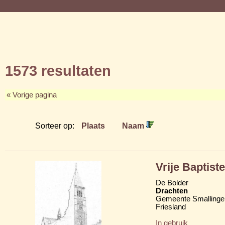
1573 resultaten
« Vorige pagina
Sorteer op:
Plaats
Naam
Vrije Baptis
De Bolder
Drachten
Gemeente Smallinge
Friesland
In gebruik