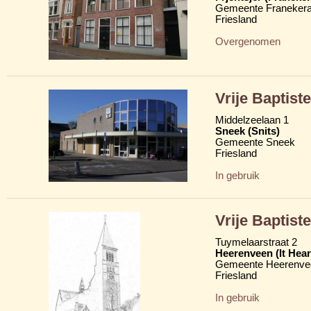
Gemeente Franekera
Friesland
Overgenomen
Vrije Baptis
Middelzeelaan 1
Sneek (Snits)
Gemeente Sneek
Friesland
In gebruik
Vrije Baptist
Tuymelaarstraat 2
Heerenveen (It Hear
Gemeente Heerenve
Friesland
In gebruik