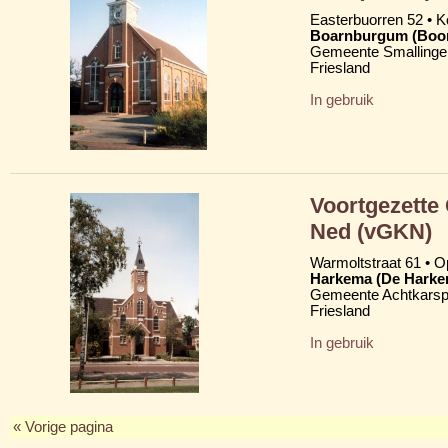
Easterbuorren 52 •
Boarnburgum (Boo
Gemeente Smallinge
Friesland
In gebruik
Voortgezette
Ned (vGKN)
Warmoltstraat 61 • Op
Harkema (De Harke
Gemeente Achtkarsp
Friesland
In gebruik
« Vorige pagina