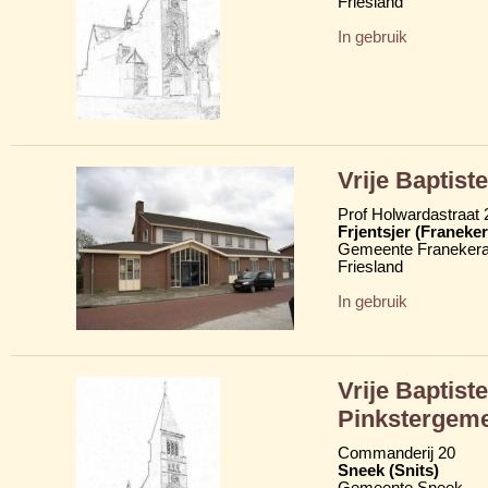
Friesland
In gebruik
Vrije Baptiste
Prof Holwardastraat 
Frjentsjer (Franeker
Gemeente Franekera
Friesland
In gebruik
Vrije Baptist
Pinkstergem
Commanderij 20
Sneek (Snits)
Gemeente Sneek