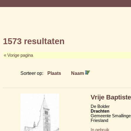
1573 resultaten
« Vorige pagina
Sorteer op:
Plaats
Naam
Vrije Baptis
De Bolder
Drachten
Gemeente Smallinge
Friesland
In gebruik