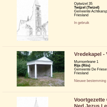
Optwizel 35
Twijzel (Twizel)
Gemeente Achtkarsp
Friesland
In gebruik
Vredekapel -
Murnserleane 1
Rijs (Riis)
Gemeente De Friese
Friesland
Nieuwe bestemming
Voortgezette
Ned Jezus Le