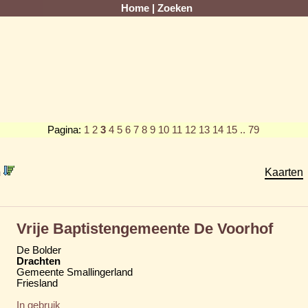
Home
|
Zoeken
Pagina:
1
2
3
4
5
6
7
8
9
10
11
12
13
14
15
.. 79
m
Kaarten
Vrije Baptistengemeente De Voorhof
De Bolder
Drachten
Gemeente Smallingerland
Friesland
In gebruik