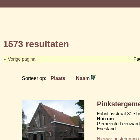
1573 resultaten
« Vorige pagina
Pa
Sorteer op:
Plaats
Naam
Pinkstergeme
Fabritiusstraat 31 • 
Huizum
Gemeente Leeuward
Friesland
Nieuwe bestemming