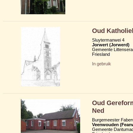
Oud Katholie
Sluytermanwei 4
Jorwert (Jorwerd)
Gemeente Littensera
Friesland
In gebruik
Oud Gerefor
Ned
Burgemeester Faber
Veenwouden (Fean
Gemeente Dantumad