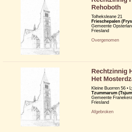
Rehoboth
Tolheksleane 21
Frieschepalen (Frys
Gemeente Opsterlan
Friesland
Overgenomen
Rechtzinnig 
Het Mosterdz
Kleine Buorren 56 • 
Tzummarum (Tsju
Gemeente Franekera
Friesland
Afgebroken