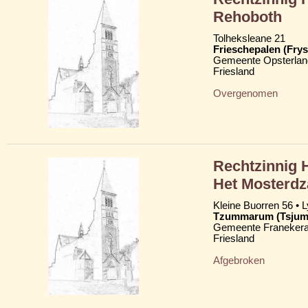
Rehoboth
Tolheksleane 21
Frieschepalen (Frys
Gemeente Opsterlan
Friesland
Overgenomen
Rechtzinnig 
Het Mosterdz
Kleine Buorren 56 • 
Tzummarum (Tsju
Gemeente Franekera
Friesland
Afgebroken