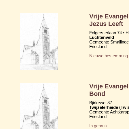
Vrije Evange
Jezus Leeft
Folgersterlaan 74 • 
Luchtenveld
Gemeente Smallinge
Friesland
Nieuwe bestemming
Vrije Evange
Bond
Bjirkewei 87
Twijzelerheide (Twi
Gemeente Achtkarsp
Friesland
In gebruik