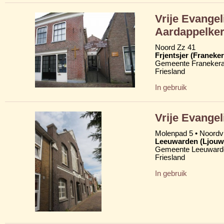
Vrije Evange
Aardappelker
Noord Zz 41
Frjentsjer (Franeker
Gemeente Franekera
Friesland
In gebruik
Vrije Evange
Molenpad 5 • Noordvl
Leeuwarden (Ljouw
Gemeente Leeuward
Friesland
In gebruik