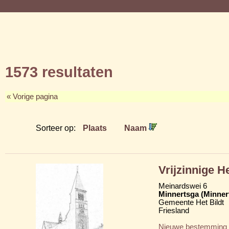
1573 resultaten
« Vorige pagina
Sorteer op:
Plaats
Naam
Vrijzinnige 
Meinardswei 6
Minnertsga (Minner
Gemeente Het Bildt
Friesland
Nieuwe bestemming