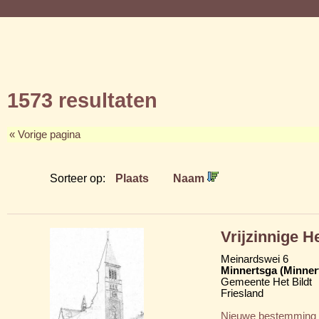
1573 resultaten
« Vorige pagina
Sorteer op:
Plaats
Naam
Vrijzinnige 
Meinardswei 6
Minnertsga (Minner
Gemeente Het Bildt
Friesland
Nieuwe bestemming