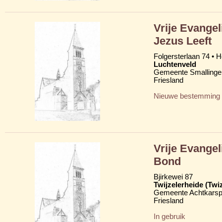
Vrije Evange
Jezus Leeft
Folgersterlaan 74 • 
Luchtenveld
Gemeente Smallinge
Friesland
Nieuwe bestemming
Vrije Evange
Bond
Bjirkewei 87
Twijzelerheide (Twi
Gemeente Achtkarsp
Friesland
In gebruik