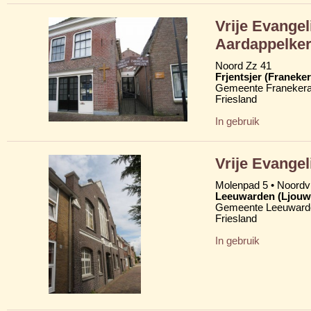
Vrije Evange
Aardappelker
Noord Zz 41
Frjentsjer (Franeker
Gemeente Franekera
Friesland
In gebruik
Vrije Evange
Molenpad 5 • Noordvl
Leeuwarden (Ljouw
Gemeente Leeuward
Friesland
In gebruik