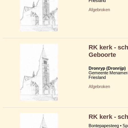
Friesland
Afgebroken
RK kerk - sc
Geboorte
Dronryp (Dronrijp)
Gemeente Menamera
Friesland
Afgebroken
RK kerk - sc
Bontepapesteeg • Sp