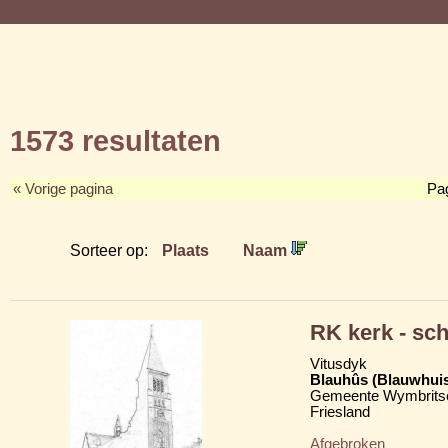
1573 resultaten
« Vorige pagina
Pa
Sorteer op:
Plaats
Naam
RK kerk - sc
Vitusdyk
Blauhûs (Blauwhui
Gemeente Wymbritse
Friesland
Afgebroken