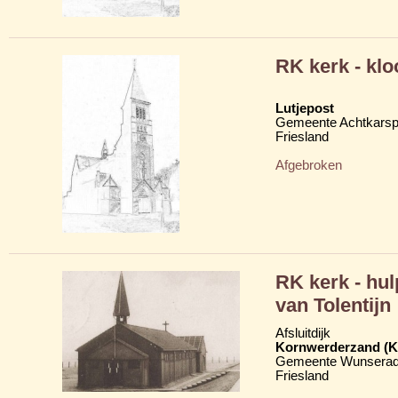
RK kerk - klo
Lutjepost
Gemeente Achtkarsp
Friesland
Afgebroken
RK kerk - hu
van Tolentijn
Afsluitdijk
Kornwerderzand (K
Gemeente Wunserad
Friesland