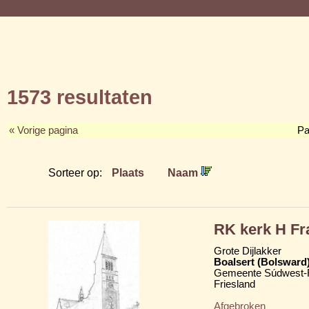
1573 resultaten
« Vorige pagina
Pa
Sorteer op:
Plaats
Naam
RK kerk H Fr
Grote Dijlakker
Boalsert (Bolsward
Gemeente Súdwest-F
Friesland
Afgebroken