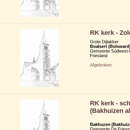
RK kerk - Zol
Grote Dijlakker
Boalsert (Bolsward
Gemeente Súdwest-F
Friesland
Afgebroken
RK kerk - sch
(Bakhuizen a
Bakhuzen (Bakhuiz
Gemeente De Friese