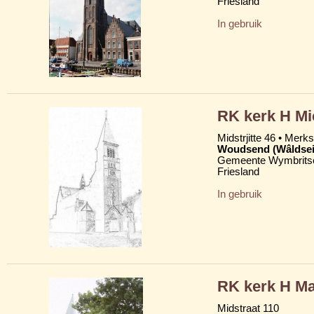
Friesland
In gebruik
RK kerk H Mi
Midstrjitte 46 • Merkst
Woudsend (Wâldsei
Gemeente Wymbritse
Friesland
In gebruik
RK kerk H Ma
Midstraat 110