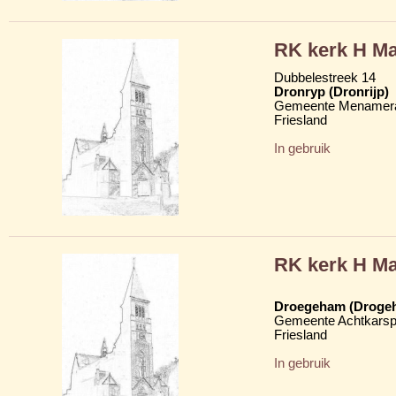
RK kerk H Ma
Dubbelestreek 14
Dronryp (Dronrijp)
Gemeente Menamera
Friesland
In gebruik
RK kerk H Ma
Droegeham (Droge
Gemeente Achtkarsp
Friesland
In gebruik