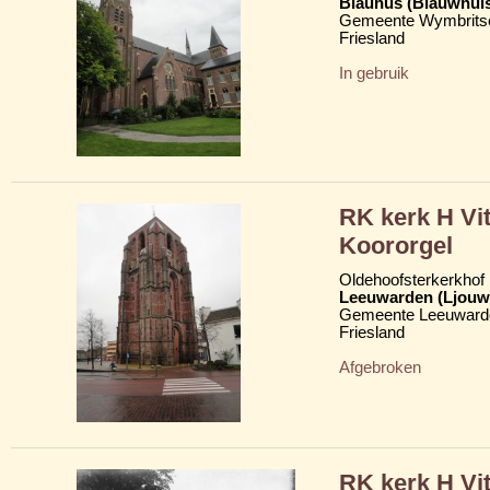
Blauhûs (Blauwhui
Gemeente Wymbritse
Friesland
In gebruik
RK kerk H Vit
Koororgel
Oldehoofsterkerkhof
Leeuwarden (Ljouw
Gemeente Leeuward
Friesland
Afgebroken
RK kerk H Vit