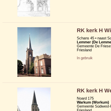
RK kerk H Wi
Schans 45 • naast S
Lemmer (De Lemme
Gemeente De Friese
Friesland
In gebruik
RK kerk H We
Noard 175
Warkum (Workum)
Gemeente Súdwest-F
Friesland