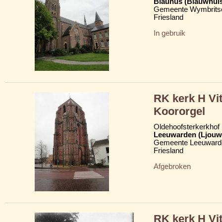
Blauhûs (Blauwhui
Gemeente Wymbritse
Friesland
In gebruik
RK kerk H Vit
Koororgel
Oldehoofsterkerkhof
Leeuwarden (Ljouw
Gemeente Leeuward
Friesland
Afgebroken
RK kerk H Vit