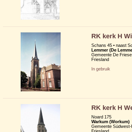
RK kerk H Wi
Schans 45 • naast S
Lemmer (De Lemme
Gemeente De Friese
Friesland
In gebruik
RK kerk H We
Noard 175
Warkum (Workum)
Gemeente Súdwest-F
Friesland