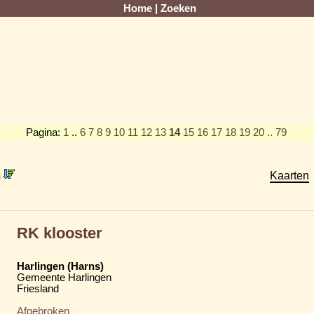
Home
|
Zoeken
Pagina:
1
..
6
7
8
9
10
11
12
13
14
15
16
17
18
19
20
.. 79
m
Kaarten
RK klooster
Harlingen (Harns)
Gemeente Harlingen
Friesland
Afgebroken