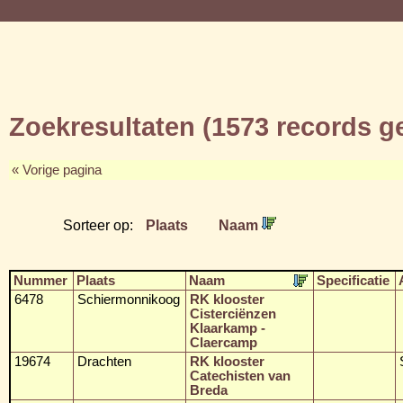
Zoekresultaten (1573 records 
« Vorige pagina
Sorteer op:
Plaats
Naam
Nummer
Plaats
Naam
Specificatie
6478
Schiermonnikoog
RK klooster
Cisterciënzen
Klaarkamp -
Claercamp
19674
Drachten
RK klooster
Catechisten van
Breda