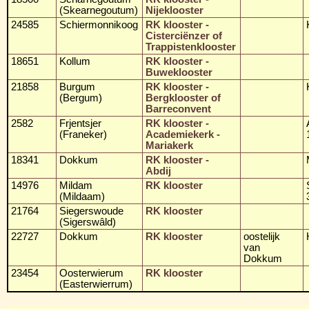
(Skearnegoutum)
Nijeklooster
24585
Schiermonnikoog
RK klooster -
Cisterciënzer of
Trappistenklooster
18651
Kollum
RK klooster -
Buweklooster
21858
Burgum
RK klooster -
(Bergum)
Bergklooster of
Barreconvent
2582
Frjentsjer
RK klooster -
(Franeker)
Academiekerk -
Mariakerk
18341
Dokkum
RK klooster -
Abdij
14976
Mildam
RK klooster
(Mildaam)
21764
Siegerswoude
RK klooster
(Sigerswâld)
22727
Dokkum
RK klooster
oostelijk
van
Dokkum
23454
Oosterwierum
RK klooster
(Easterwierrum)