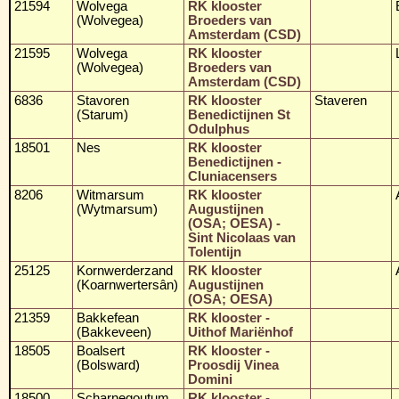
21594
Wolvega
RK klooster
(Wolvegea)
Broeders van
Amsterdam (CSD)
21595
Wolvega
RK klooster
(Wolvegea)
Broeders van
Amsterdam (CSD)
6836
Stavoren
RK klooster
Staveren
(Starum)
Benedictijnen St
Odulphus
18501
Nes
RK klooster
Benedictijnen -
Cluniacensers
8206
Witmarsum
RK klooster
(Wytmarsum)
Augustijnen
(OSA; OESA) -
Sint Nicolaas van
Tolentijn
25125
Kornwerderzand
RK klooster
(Koarnwertersân)
Augustijnen
(OSA; OESA)
21359
Bakkefean
RK klooster -
(Bakkeveen)
Uithof Mariënhof
18505
Boalsert
RK klooster -
(Bolsward)
Proosdij Vinea
Domini
18500
Scharnegoutum
RK klooster -