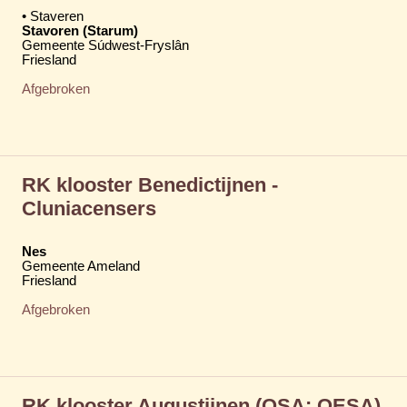
• Staveren
Stavoren (Starum)
Gemeente Súdwest-Fryslân
Friesland
Afgebroken
RK klooster Benedictijnen -
Cluniacensers
Nes
Gemeente Ameland
Friesland
Afgebroken
RK klooster Augustijnen (OSA; OESA)