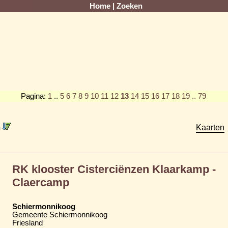
Home
|
Zoeken
Pagina:
1
..
5
6
7
8
9
10
11
12
13
14
15
16
17
18
19
.. 79
m
Kaarten
RK klooster Cisterciënzen Klaarkamp -
Claercamp
Schiermonnikoog
Gemeente Schiermonnikoog
Friesland