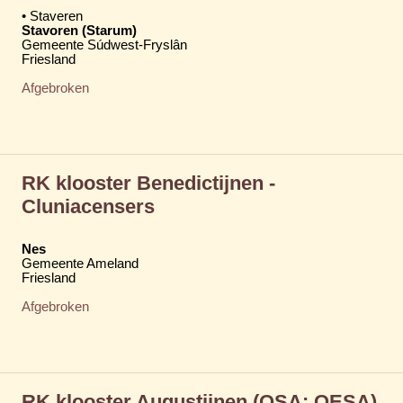
• Staveren
Stavoren (Starum)
Gemeente Súdwest-Fryslân
Friesland
Afgebroken
RK klooster Benedictijnen -
Cluniacensers
Nes
Gemeente Ameland
Friesland
Afgebroken
RK klooster Augustijnen (OSA; OESA)