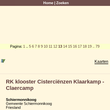
Home
|
Zoeken
Pagina:
1
..
5
6
7
8
9
10
11
12
13
14
15
16
17
18
19
.. 79
m
Kaarten
RK klooster Cisterciënzen Klaarkamp -
Claercamp
Schiermonnikoog
Gemeente Schiermonnikoog
Friesland