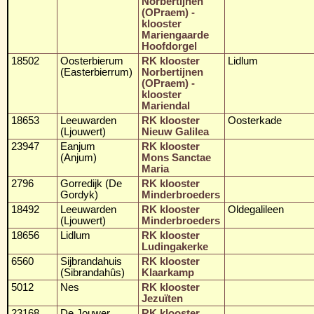
Norbertijnen
(OPraem) -
klooster
Mariengaarde
Hoofdorgel
18502
Oosterbierum
RK klooster
Lidlum
(Easterbierrum)
Norbertijnen
(OPraem) -
klooster
Mariendal
18653
Leeuwarden
RK klooster
Oosterkade
(Ljouwert)
Nieuw Galilea
23947
Eanjum
RK klooster
(Anjum)
Mons Sanctae
Maria
2796
Gorredijk (De
RK klooster
Gordyk)
Minderbroeders
18492
Leeuwarden
RK klooster
Oldegalileen
(Ljouwert)
Minderbroeders
18656
Lidlum
RK klooster
Ludingakerke
6560
Sijbrandahuis
RK klooster
(Sibrandahûs)
Klaarkamp
5012
Nes
RK klooster
Jezuïten
23168
De Jouwer
RK klooster