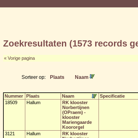
Zoekresultaten (1573 records 
« Vorige pagina
Sorteer op:
Plaats
Naam
Nummer
Plaats
Naam
Specificatie
18509
Hallum
RK klooster
Norbertijnen
(OPraem) -
klooster
Mariengaarde
Koororgel
3121
Hallum
RK klooster