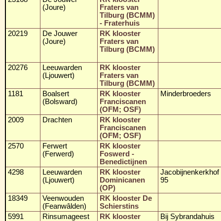
(Joure)
Fraters van
Tilburg (BCMM)
- Fraterhuis
20219
De Jouwer
RK klooster
(Joure)
Fraters van
Tilburg (BCMM)
20276
Leeuwarden
RK klooster
(Ljouwert)
Fraters van
Tilburg (BCMM)
1181
Boalsert
RK klooster
Minderbroeders
(Bolsward)
Franciscanen
(OFM; OSF)
2009
Drachten
RK klooster
Franciscanen
(OFM; OSF)
2570
Ferwert
RK klooster
(Ferwerd)
Foswerd -
Benedictijnen
4298
Leeuwarden
RK klooster
Jacobijnenkerkhof
(Ljouwert)
Dominicanen
95
(OP)
18349
Veenwouden
RK klooster De
(Feanwâlden)
Schierstins
5991
Rinsumageest
RK klooster
Bij Sybrandahuis