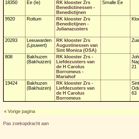
18350
Ee (Ie)
RK klooster Zrs
Smalle Ee
Benedictinessen -
Benedictijnen
9920
Rottum
RK klooster Zrs
Klo
Benedictijnen -
Julianazusters
20283
Leeuwarden
RK klooster Zrs
Zuid
(Ljouwert)
Augustinessen van
Sint Monica (OSA)
808
Bakhuzen
RK klooster Zrs -
Joh
(Bakhuizen)
Liefdezusters van
Nag
de H Carolus
21
Borromeus -
Mariahof
19424
Bakhuzen
RK klooster Zrs -
Sin
(Bakhuizen)
Liefdezusters van
Odu
de H Carolus
63
Borromeus
« Vorige pagina
Pas zoekopdracht aan