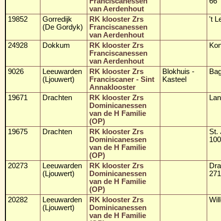
Franciscanessen
66
van Aerdenhout
19852
Gorredijk
RK klooster Zrs
't 
(De Gordyk)
Franciscanessen
van Aerdenhout
24928
Dokkum
RK klooster Zrs
Kon
Franciscanessen
van Aerdenhout
9026
Leeuwarden
RK klooster Zrs
Blokhuis -
Bag
(Ljouwert)
Franciscaner - Sint
Kasteel
Annaklooster
19671
Drachten
RK klooster Zrs
Lan
Dominicanessen
van de H Familie
(OP)
19675
Drachten
RK klooster Zrs
St.
Dominicanessen
100
van de H Familie
(OP)
20273
Leeuwarden
RK klooster Zrs
Dra
(Ljouwert)
Dominicanessen
271
van de H Familie
(OP)
20282
Leeuwarden
RK klooster Zrs
Wil
(Ljouwert)
Dominicanessen
van de H Familie