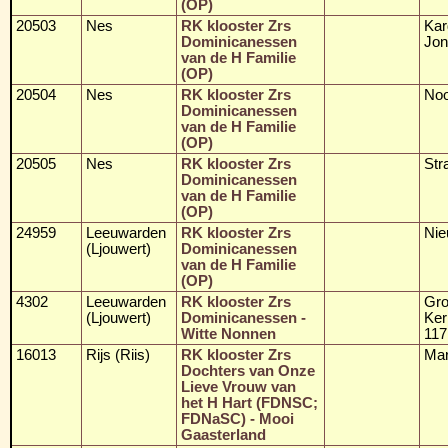
(OP)
20503
Nes
RK klooster Zrs
Kar
Dominicanessen
Jon
van de H Familie
(OP)
20504
Nes
RK klooster Zrs
Noo
Dominicanessen
van de H Familie
(OP)
20505
Nes
RK klooster Zrs
Str
Dominicanessen
van de H Familie
(OP)
24959
Leeuwarden
RK klooster Zrs
Nie
(Ljouwert)
Dominicanessen
van de H Familie
(OP)
4302
Leeuwarden
RK klooster Zrs
Gro
(Ljouwert)
Dominicanessen -
Ker
Witte Nonnen
117
16013
Rijs (Riis)
RK klooster Zrs
Mar
Dochters van Onze
Lieve Vrouw van
het H Hart (FDNSC;
FDNaSC) - Mooi
Gaasterland