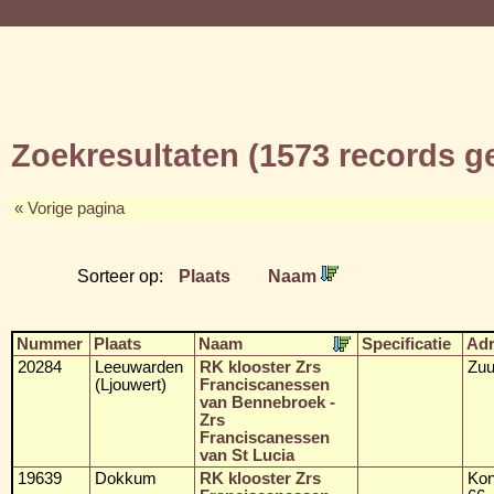
Zoekresultaten (1573 records 
« Vorige pagina
Sorteer op:
Plaats
Naam
Nummer
Plaats
Naam
Specificatie
Ad
20284
Leeuwarden
RK klooster Zrs
Zuu
(Ljouwert)
Franciscanessen
van Bennebroek -
Zrs
Franciscanessen
van St Lucia
19639
Dokkum
RK klooster Zrs
Kon