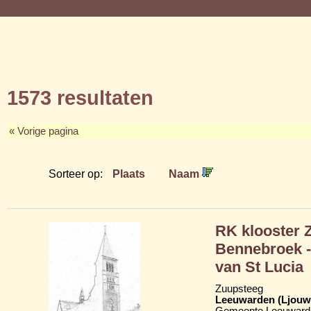
1573 resultaten
« Vorige pagina
Sorteer op:
Plaats
Naam
RK klooster 
Bennebroek -
van St Lucia
Zuupsteeg
Leeuwarden (Ljouw
Gemeente Leeuward