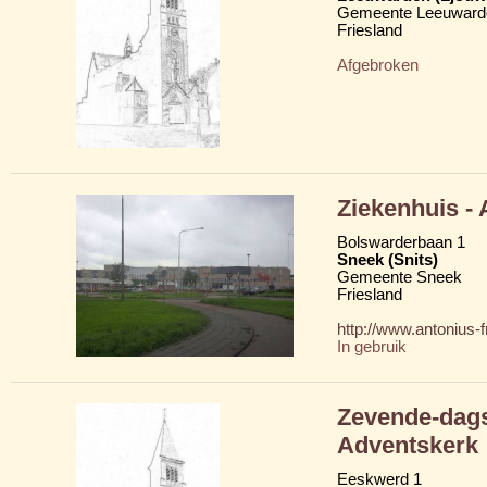
Gemeente Leeuward
Friesland
Afgebroken
Ziekenhuis -
Bolswarderbaan 1
Sneek (Snits)
Gemeente Sneek
Friesland
http://www.antonius-fr
In gebruik
Zevende-dags
Adventskerk
Eeskwerd 1