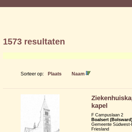
1573 resultaten
Sorteer op:
Plaats
Naam
Ziekenhuiska
kapel
F Campuslaan 2
Boalsert (Bolsward
Gemeente Súdwest-F
Friesland