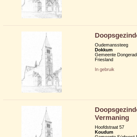
Doopsgezind
Oudemanssteeg
Dokkum
Gemeente Dongerad
Friesland
In gebruik
Doopsgezinde
Vermaning
Hoofdstraat 57
Koudum
Gemeente Súdwest-F