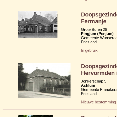
Doopsgezinde
Fermanje
Grote Buren 28
Pingjum (Penjum)
Gemeente Wunserad
Friesland
In gebruik
Doopsgezinde 
Hervormden 
Jonkerschap 5
Achlum
Gemeente Franekera
Friesland
Nieuwe bestemming