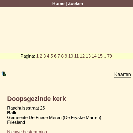
Home
|
Zoeken
Pagina:
1
2
3
4
5
6
7
8
9
10
11
12
13
14
15
.. 79
m
Kaarten
Doopsgezinde kerk
Raadhuissstraat 26
Balk
Gemeente De Friese Meren (De Fryske Marren)
Friesland
Nieuwe bestemming