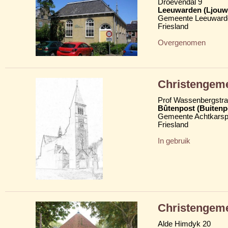
Droevendal 9
Leeuwarden (Ljouw
Gemeente Leeuward
Friesland
Overgenomen
Christengeme
Prof Wassenbergstra
Bûtenpost (Buitenp
Gemeente Achtkarsp
Friesland
In gebruik
Christengeme
Alde Himdyk 20