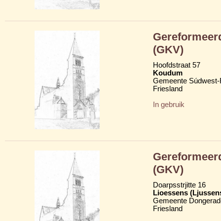
Gereformeerd
(GKV)
Hoofdstraat 57
Koudum
Gemeente Súdwest-F
Friesland
In gebruik
Gereformeerd
(GKV)
Doarpsstrjitte 16
Lioessens (Ljussen
Gemeente Dongerad
Friesland