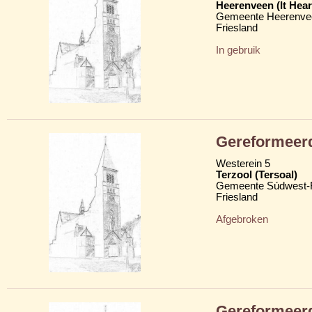
Heerenveen (It Hear
Gemeente Heerenve
Friesland
In gebruik
Gereformeerd
Westerein 5
Terzool (Tersoal)
Gemeente Súdwest-F
Friesland
Afgebroken
Gereformeerd