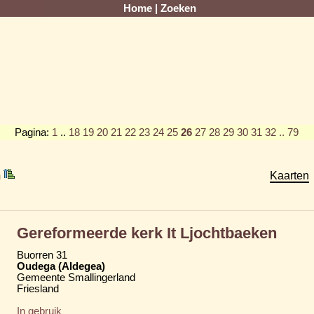
Home
|
Zoeken
Pagina:
1
..
18
19
20
21
22
23
24
25
26
27
28
29
30
31
32
.. 79
m
Kaarten
Gereformeerde kerk It Ljochtbaeken
Buorren 31
Oudega (Aldegea)
Gemeente Smallingerland
Friesland
In gebruik