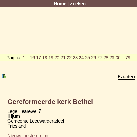
Home
|
Zoeken
Pagina:
1
..
16
17
18
19
20
21
22
23
24
25
26
27
28
29
30
.. 79
m
Kaarten
Gereformeerde kerk Bethel
Lege Hearewei 7
Hijum
Gemeente Leeuwarderadeel
Friesland
Nieuwe bestemming