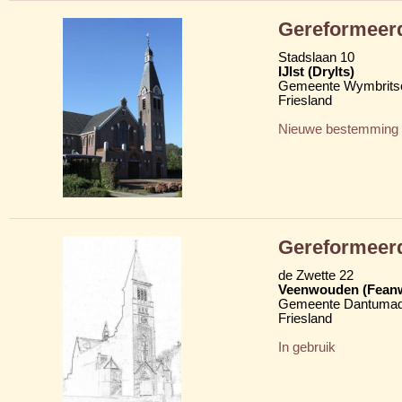
Gereformeerd
Stadslaan 10
IJlst (Drylts)
Gemeente Wymbritse
Friesland
Nieuwe bestemming
Gereformeerd
de Zwette 22
Veenwouden (Fean
Gemeente Dantumad
Friesland
In gebruik