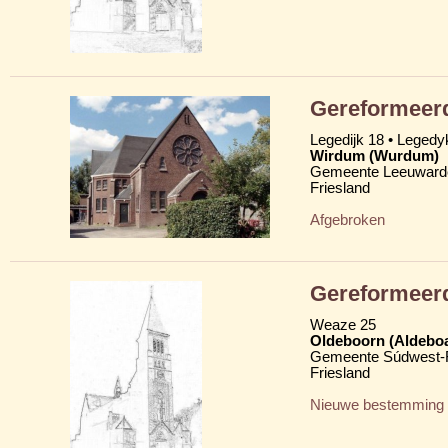
Gereformeerd
Legedijk 18 • Legedy
Wirdum (Wurdum)
Gemeente Leeuward
Friesland
Afgebroken
Gereformeerd
Weaze 25
Oldeboorn (Aldebo
Gemeente Súdwest-F
Friesland
Nieuwe bestemming