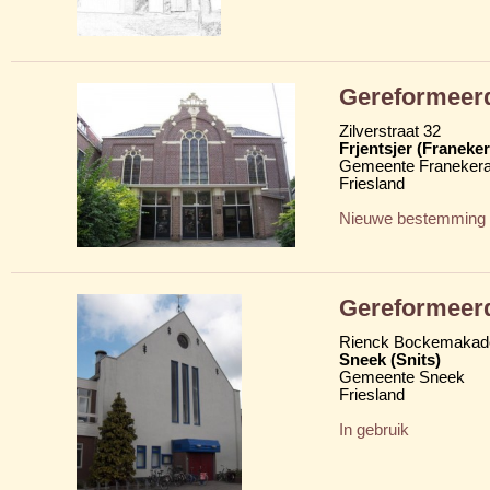
Gereformeerde
Zilverstraat 32
Frjentsjer (Franeker
Gemeente Franekera
Friesland
Nieuwe bestemming
Gereformeerd
Rienck Bockemakad
Sneek (Snits)
Gemeente Sneek
Friesland
In gebruik