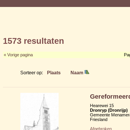
1573 resultaten
« Vorige pagina
Pa
Sorteer op:
Plaats
Naam
Gereformeerd
Hearewei 15
Dronryp (Dronrijp)
Gemeente Menamera
Friesland
Afgebroken