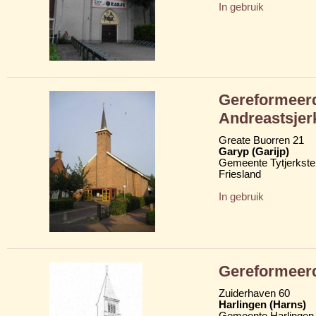
In gebruik
Gereformeerd
Andreastsjer
Greate Buorren 21
Garyp (Garijp)
Gemeente Tytjerkster
Friesland
In gebruik
Gereformeerd
Zuiderhaven 60
Harlingen (Harns)
Gemeente Harlingen