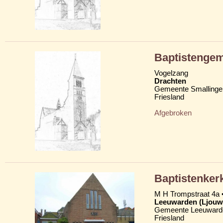
Baptistengem
Vogelzang
Drachten
Gemeente Smallinge
Friesland
Afgebroken
Baptistenker
M H Trompstraat 4a •
Leeuwarden (Ljouw
Gemeente Leeuward
Friesland