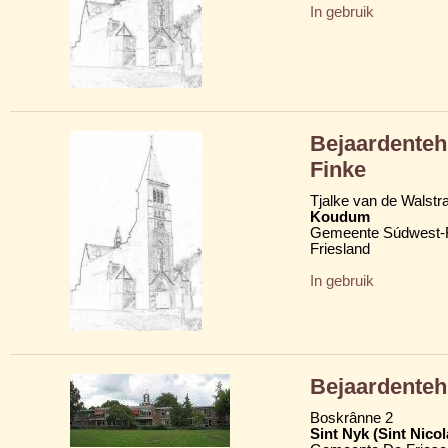
In gebruik
Bejaardenteh
Finke
Tjalke van de Walstr
Koudum
Gemeente Súdwest-F
Friesland
In gebruik
Bejaardenteh
Boskrânne 2
Sint Nyk (Sint Nico