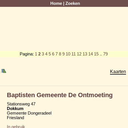
Home
|
Zoeken
Pagina:
1
2
3
4
5
6
7
8
9
10
11
12
13
14
15
.. 79
m
Kaarten
Baptisten Gemeente De Ontmoeting
Stationsweg 47
Dokkum
Gemeente Dongeradeel
Friesland
In gebruik