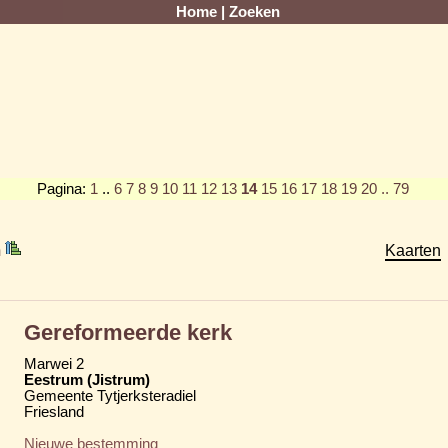
Home
|
Zoeken
Pagina:
1
..
6
7
8
9
10
11
12
13
14
15
16
17
18
19
20
.. 79
m
Kaarten
Gereformeerde kerk
Marwei 2
Eestrum (Jistrum)
Gemeente Tytjerksteradiel
Friesland
Nieuwe bestemming