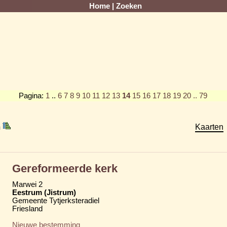
Home
|
Zoeken
Pagina:
1
..
6
7
8
9
10
11
12
13
14
15
16
17
18
19
20
.. 79
m
Kaarten
Gereformeerde kerk
Marwei 2
Eestrum (Jistrum)
Gemeente Tytjerksteradiel
Friesland
Nieuwe bestemming