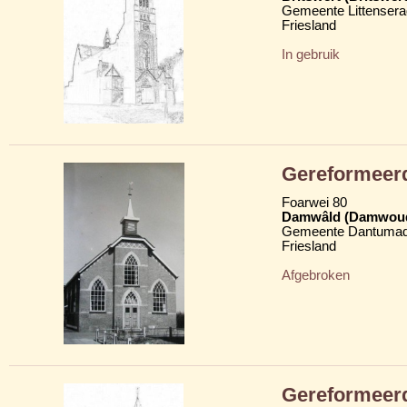
Gemeente Littensera
Friesland
In gebruik
Gereformeer
Foarwei 80
Damwâld (Damwou
Gemeente Dantumad
Friesland
Afgebroken
Gereformeer