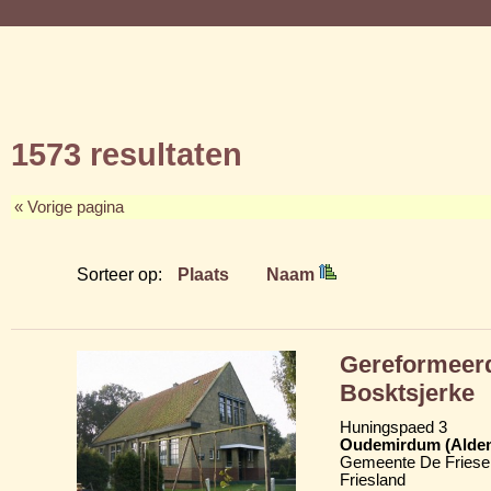
1573 resultaten
« Vorige pagina
Sorteer op:
Plaats
Naam
Gereformeerd
Bosktsjerke
Huningspaed 3
Oudemirdum (Alde
Gemeente De Friese
Friesland