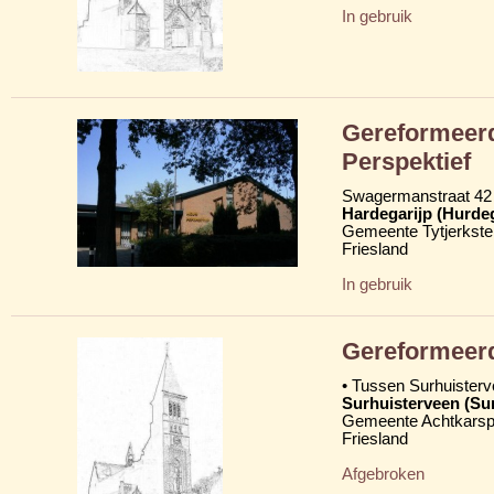
In gebruik
Gereformeer
Perspektief
Swagermanstraat 42
Hardegarijp (Hurde
Gemeente Tytjerkster
Friesland
In gebruik
Gereformeerd
• Tussen Surhuister
Surhuisterveen (Su
Gemeente Achtkarsp
Friesland
Afgebroken