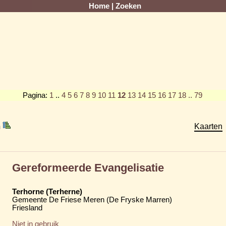
Home
|
Zoeken
Pagina:
1
..
4
5
6
7
8
9
10
11
12
13
14
15
16
17
18
.. 79
m
Kaarten
Gereformeerde Evangelisatie
Terhorne (Terherne)
Gemeente De Friese Meren (De Fryske Marren)
Friesland
Niet in gebruik