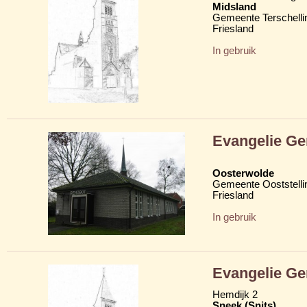
Midsland
Gemeente Terschelli
Friesland
In gebruik
Evangelie G
Oosterwolde
Gemeente Ooststelli
Friesland
In gebruik
Evangelie G
Hemdijk 2
Sneek (Snits)