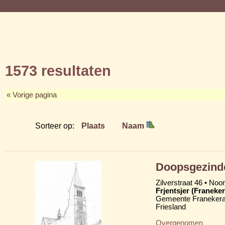
1573 resultaten
« Vorige pagina
Sorteer op:
Plaats
Naam
Doopsgezinde
Zilverstraat 46 • Noo
Frjentsjer (Franeker
Gemeente Franekera
Friesland
Overgenomen