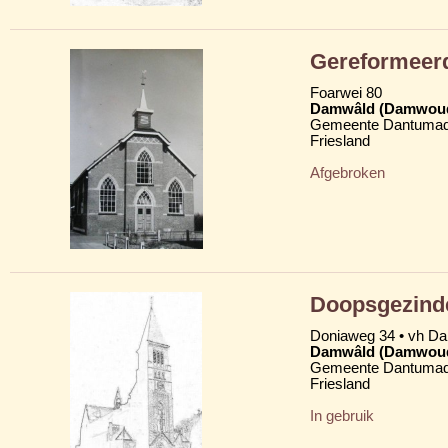
Gereformeer
Foarwei 80
Damwâld (Damwou
Gemeente Dantumad
Friesland
Afgebroken
Doopsgezind
Doniaweg 34 • vh D
Damwâld (Damwou
Gemeente Dantumad
Friesland
In gebruik