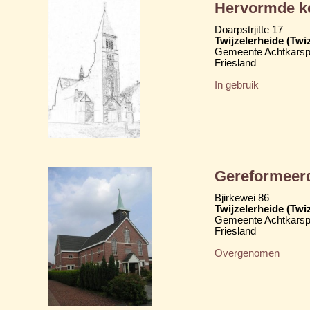
Hervormde k
Doarpstrjitte 17
Twijzelerheide (Twi
Gemeente Achtkarsp
Friesland
In gebruik
Gereformeer
Bjirkewei 86
Twijzelerheide (Twi
Gemeente Achtkarsp
Friesland
Overgenomen