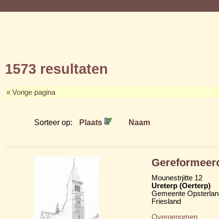
1573 resultaten
« Vorige pagina
Sorteer op:
Plaats
Naam
Gereformeer
Mounestrjitte 12
Ureterp (Oerterp)
Gemeente Opsterlan
Friesland
Overgenomen