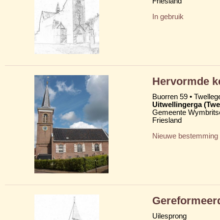
Friesland
In gebruik
Hervormde ke
Buorren 59 • Twelleg
Uitwellingerga (Twe
Gemeente Wymbritse
Friesland
Nieuwe bestemming
Gereformeerd
Uilesprong