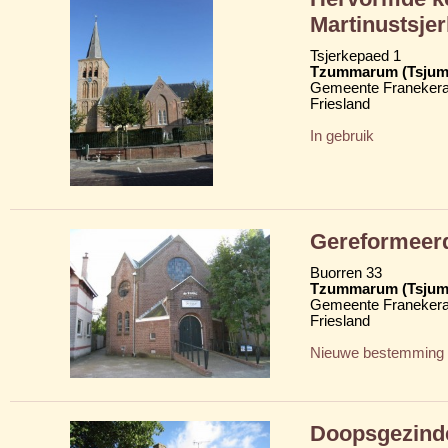
Martinustsje
Tsjerkepaed 1
Tzummarum (Tsju
Gemeente Franekera
Friesland
In gebruik
Gereformeer
Buorren 33
Tzummarum (Tsju
Gemeente Franekera
Friesland
Nieuwe bestemming
Doopsgezind