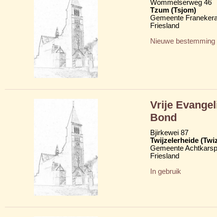
Wommelserweg 46
Tzum (Tsjom)
Gemeente Franekera
Friesland
Nieuwe bestemming
Vrije Evange
Bond
Bjirkewei 87
Twijzelerheide (Twi
Gemeente Achtkarsp
Friesland
In gebruik