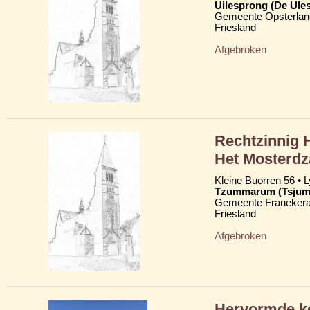
Uilesprong (De Ule
Gemeente Opsterlan
Friesland
Afgebroken
Rechtzinnig 
Het Mosterdz
Kleine Buorren 56 • 
Tzummarum (Tsju
Gemeente Franekera
Friesland
Afgebroken
Hervormde ke